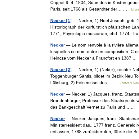
Coppet 9. 4. 1804; Sohn des in Küstrin gebor
Paris, seit 1768 als Gesandter der… …
Unive
Necker [1]
— Necker, 1) Noel Joseph, geb. 17
Historiograph der kurfürstlich pfälzischen 
1771; Physiologia muscorum, ebd. 1774; T
Necker
— Le nom renvoie à la rivière allema
lesquelles ce nom entre en composition. C 
Heincze vom Necker à Francfort en 1387 
Necker [2]
— Necker, 1) (Neker), rechter Ne
Toggenburger Säntis, bildet im Bezirk Neu T
Lülisburg; 2) Felseninsel des… …
Pierer's Uni
Necker
— Necker, 1) Jacques, franz. Staatsm
Brandenburger, Professor des Staatsrechts wa
das Bankgeschäft Vernet zu Paris und… …
Necker
— Necker, Jacques, franz. Staatsmann
Ministerresident das., 1777 franz. Generald
entlassen, 1788 zurückberufen, führte di