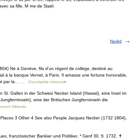
avec
sa
fille
,
M
me
de
Staël
.
Nedjd
Né à Genève, fils d’un régent de collège, destiné au
l à la banque Vernet, à Paris. Il amasse une fortune honorable,
ent par la… …
Encyclopédie Universelle
n St. Gallen in der Schweiz Necker Island (Hawaii), eine Insel im
Jungferninseln), eine der Britischen Jungferninseln die
eutsch Wikipedia
 Places 3 Other 4 See also People Jacques Necker (1732 1804),
ues, französischer Bankier und Politiker, * Genf 30. 9. 1732, ✝