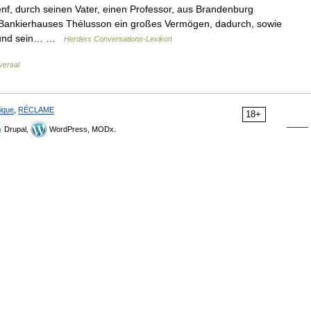
f, durch seinen Vater, einen Professor, aus Brandenburg
Bankierhauses Thélusson ein großes Vermögen, dadurch, sowie
en und sein… …
Herders Conversations-Lexikon
versal
ique
,
RÉCLAME
18+
Drupal,
WordPress, MODx.