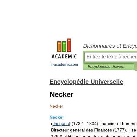
Dictionnaires et Ency
fr-academic.com
Encyclopédie Universelle
Encyclopédie Universelle
Necker
Necker
Necker
(
Jacques
) (
1732
-
1804
)
financier
et
homme
Directeur
général
des
Finances
(
1777
),
il
se
1788
),
il
fit
convoquer
les
états
généraux
.
R