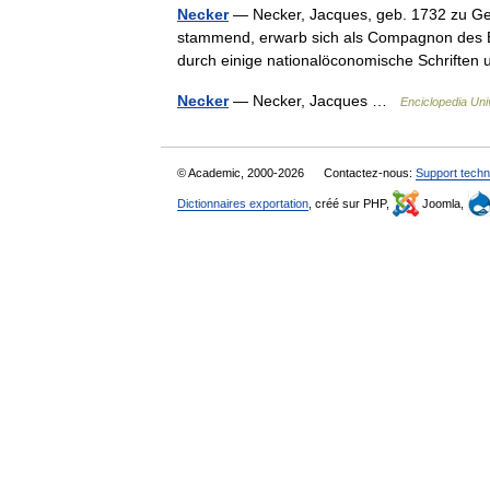
Necker
— Necker, Jacques, geb. 1732 zu Gen
stammend, erwarb sich als Compagnon des 
durch einige nationalöconomische Schrift
Necker
— Necker, Jacques …
Enciclopedia Uni
© Academic, 2000-2026
Contactez-nous:
Support techn
Dictionnaires exportation
, créé sur PHP,
Joomla,