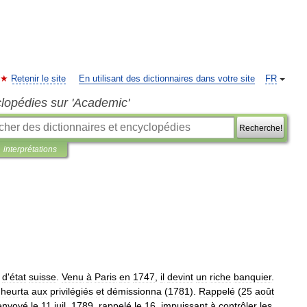
Retenir le site
En utilisant des dictionnaires dans votre site
FR
clopédies sur 'Academic'
Recherche!
interprétations
d
'
état
suisse
.
Venu
à
Paris
en
1747
,
il
devint
un
riche
banquier
.
heurta
aux
privilégiés
et
démissionna
(
1781
).
Rappelé
(
25
août
envoyé
le
11
juil
.
1789
,
rappelé
le
16
,
impuissant
à
contrôler
les