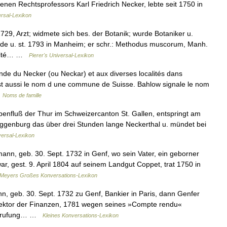
enen Rechtsprofessors Karl Friedrich Necker, lebte seit 1750 in
rsal-Lexikon
29, Arzt; widmete sich bes. der Botanik; wurde Botaniker u.
Lande u. st. 1793 in Manheim; er schr.: Methodus muscorum, Manh.
raité… …
Pierer's Universal-Lexikon
nde du Necker (ou Neckar) et aux diverses localités dans
est aussi le nom d une commune de Suisse. Bahlow signale le nom
…
Noms de famille
benfluß der Thur im Schweizercanton St. Gallen, entspringt am
oggenburg das über drei Stunden lange Neckerthal u. mündet bei
versal-Lexikon
ann, geb. 30. Sept. 1732 in Genf, wo sein Vater, ein geborner
r, gest. 9. April 1804 auf seinem Landgut Coppet, trat 1750 in
Meyers Großes Konversations-Lexikon
, geb. 30. Sept. 1732 zu Genf, Bankier in Paris, dann Genfer
irektor der Finanzen, 1781 wegen seines »Compte rendu«
e Berufung… …
Kleines Konversations-Lexikon